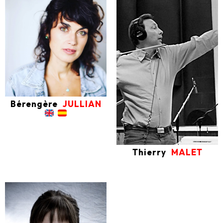
Bérengère
JULLIAN
Thierry
MALET