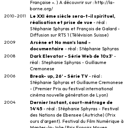
Française ». ) A découvrir sur : http://la-
borne.org/
2010-2011
Le XXI ème siècle sera-t-il spirituel,
réalisation et prise de vue
- réal :
Stéphanie Sphyras et François de Galard -
Diffusion sur RTS 1 (Télévision Suisse)
2009
Arsène et No man’s land -
documentaire
- réal : Stéphanie Sphyras
2008
Dark Elevator - Série Web de 10x3’
-
réal : Stephanie Sphyras - Guillaume
Cremonese
2006
Break- up, 26’ - Série TV
- réal :
Stéphanie Sphyras et Guillaume Cremonese
- (Premier Prix au festival international
cinéma nouvelle génération de Lyon)
2004
Dernier Instant, court-métrage de
14’45
- réal : Stéphanie Sphyras - Festival
des Nations de Ebensee (Autriche) (Prix
ours d’argent). Festival du Film Numérique à
Mantes-la-Jolie (Prix Espoirs Moyen