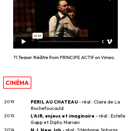
71.Teaser théâtre
from
PRINCIPE ACTIF
on
Vimeo
.
CINÉMA
2019
PERIL AU CHATEAU
- réal : Claire de La
Rochefoucauld
2015
L’AIR, enjeux et imaginaire
- réal : Estelle
Gapp et Diphy Mariani
2014
N.J, New Job
- réal : Stéphanie Sphyras