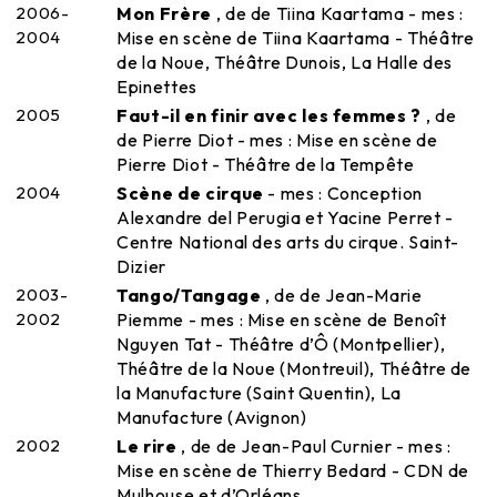
2006-
Mon Frère
, de de Tiina Kaartama - mes :
2004
Mise en scène de Tiina Kaartama - Théâtre
de la Noue, Théâtre Dunois, La Halle des
Epinettes
2005
Faut-il en finir avec les femmes ?
, de
de Pierre Diot - mes : Mise en scène de
Pierre Diot - Théâtre de la Tempête
2004
Scène de cirque
- mes : Conception
Alexandre del Perugia et Yacine Perret -
Centre National des arts du cirque. Saint-
Dizier
2003-
Tango/Tangage
, de de Jean-Marie
2002
Piemme - mes : Mise en scène de Benoît
Nguyen Tat - Théâtre d’Ô (Montpellier),
Théâtre de la Noue (Montreuil), Théâtre de
la Manufacture (Saint Quentin), La
Manufacture (Avignon)
2002
Le rire
, de de Jean-Paul Curnier - mes :
Mise en scène de Thierry Bedard - CDN de
Mulhouse et d’Orléans