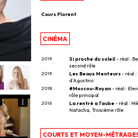
Cours Florent
CINÉMA
2019
Si proche du soleil
- réal : B
second rôle
2019
Les Beaux Menteurs
- réal 
d'Agustino
2018
#Moscou-Royan
- réal : Ele
rôle principal
2016
La rentré a l'aube
- réal : M
Natacha, Troisième rôle
COURTS ET MOYEN-MÉTRAGE