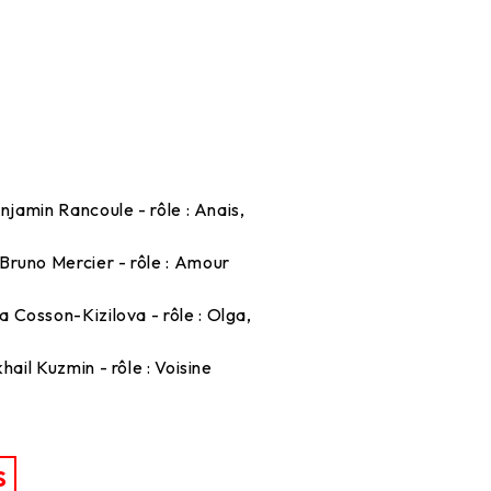
enjamin Rancoule - rôle : Anais,
: Bruno Mercier - rôle : Amour
na Cosson-Kizilova - rôle : Olga,
ikhail Kuzmin - rôle : Voisine
S