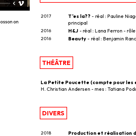
2017
T'es la??
- réal : Pauline Niaga
osson
on
principal
2016
H&J
- réal : Lana Ferron - rô
2016
Beauty
- réal : Benjamin Ranco
THÉÂTRE
La Petite Poucette (compte pour les e
H. Christian Andersen - mes : Tatiana Poda
DIVERS
2018
Production et réalisation