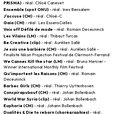
PRISMA)
- réal : Chloé Canevet
Ensemble (spot ONU)
- réal : Ines Bensalem
J'accuse (CM)
- réal : Chloé-C
Gaia (CM)
- réal : Les EssensCielles
Voix off Défilé de mode
- réal : Romain Deceuninck
Les Vilains (LM)
- réal : Thibaut Turcas
Be Creative (clip)
- réal : Aurélien Sallé
Je suis une barbière (CM)
- réal : Aurélien Sallé -
Finaliste Nikon Projection Festival de Clermont-Ferrand
We Cannes Kill the star (LM)
- réal : Bruno Mercier -
Winner International Monthly Film Festival
Qu'importent les Raisons (CM)
- réal : Romain
Deceuninck
Barbec Girls (CM)
- réal : Thierry Uyttenhoven
Conspirapubouf (CM)
- réal : Johan Bollenbach
World War Syria (clip)
- réal : Johan Bollenbach
Euphorie (CM)
- réal : Johann Bollenbach
Dualités & Die to reborn (chorégraphies)
- réal :