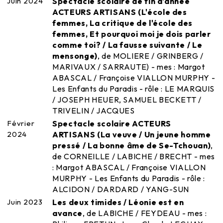
Juin 2024
Spectacle scolaire de fin d'année
ACTEURS ARTISANS (L'école des
femmes, La critique de l'école des
femmes, Et pourquoi moi je dois parler
comme toi? / La fausse suivante / Le
mensonge)
, de MOLIERE / GRINBERG /
MARIVAUX / SARRAUTE) - mes : Margot
ABASCAL / Françoise VIALLON MURPHY -
Les Enfants du Paradis - rôle : LE MARQUIS
/ JOSEPH HEUER, SAMUEL BECKETT /
TRIVELIN / JACQUES
Février
Spectacle scolaire ACTEURS
2024
ARTISANS (La veuve / Un jeune homme
pressé / La bonne âme de Se-Tchouan)
,
de CORNEILLE / LABICHE / BRECHT - mes
: Margot ABASCAL / Françoise VIALLON
MURPHY - Les Enfants du Paradis - rôle :
ALCIDON / DARDARD / YANG-SUN
Juin 2023
Les deux timides / Léonie est en
avance
, de LABICHE / FEYDEAU - mes :