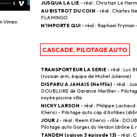
JUSQUA LA LIE
- réal : Christian Le He
AU BISTROT DU COIN
- réal : Charles 
FLAMINGO
n
Vimeo
.
N'IMPORTE QUI
- réal : Raphael Fryma
CASCADE, PILOTAGE AUTO
TRANSPORTEUR LA SERIE
- réal : Luc
(russian arm, équipe de Michel Julienne)
DISPARU A JAMAIS (Netflix)
- réal : Ju
DOUBLURE de Garance Marillier - Pilotag
noyée piscine villa
NICKY LARSON
- réal : Philippe Lachau
Kherici - Pilotage auto cap d'Antibes (drô
JOUR J
- réal : Reem Kherici - rôle : DO
Pilotage auto Gorges du Verdon (drône & 
TANDEM (saison 3 épisode 13)
- réal : 