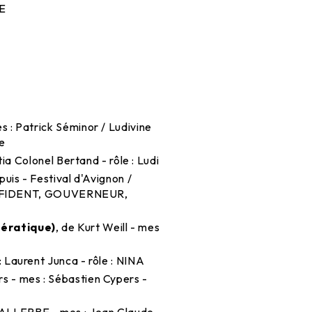
TE
s : Patrick Séminor / Ludivine
te
tia Colonel Bertand - rôle : Ludi
puis - Festival d'Avignon /
CONFIDENT, GOUVERNEUR,
ératique)
, de Kurt Weill - mes
: Laurent Junca - rôle : NINA
rs - mes : Sébastien Cypers -
ALLERBE - mes : Jean Claude