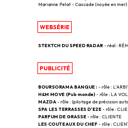
Marianne Pelat - Cascade (noyée en mer)
WEBSÉRIE
STEKTCH DU SPEED RADAR
- réal : R
PUBLICITÉ
BOURSORAMA BANQUE :
- rôle : L'ARB
H&M MOVE (Pub monde)
- rôle : LA V
MAZDA
- rôle : (pilotage de précision au
SPA LES TERRASSES D'EZE
- rôle : CL
PARFUM DE GRASSE
- rôle : CLIENTE
LES COUTEAUX DU CHEF
- rôle : CLIE