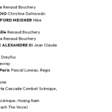
es
Renaud Bouchery
DIO
Christine Datnowski
NFORD MEISNER
Mike
lle
Renaud Bouchery
s
Renaud Bouchery
 ALEXANDRE III
Jean Claude
 Dreyfus
evray
Paris
Pascal Luneau, Regis
bone
ris
Cascade Combat Scénique,
cénique, Hoang Nam
oach The Voice)