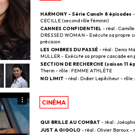
HARMONY - Série Canal+ 8 épisodes
-
CECILLE (second rôle féminin)
CANNES CONFIDENTIEL
- réal : Camill
DRESSED WOMAN - Exécute sa propre ca
précision
LES OMBRES DU PASSÉ
- réal : Denis Ma
MULLER - Exécute sa propre cascade en 
SECTION DE RECHERCHE (saison 11 ép
Therin - rôle : FEMME ATHLÈTE
NO LIMIT
- réal : Didier Lepêcheur - r
CINÉMA
QUI BRILLE AU COMBAT
- réal : Joésph
JUST A GIGOLO
- réal : Olivier Baroux