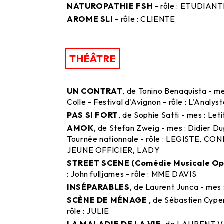
NATUROPATHIE FSH
- rôle : ETUDIAN
AROME SLI
- rôle : CLIENTE
THÉÂTRE
UN CONTRAT
, de Tonino Benaquista - me
Colle - Festival d'Avignon - rôle : L'Analys
PAS SI FORT
, de Sophie Satti - mes : Leti
AMOK
, de Stefan Zweig - mes : Didier Du
Tournée nationnale - rôle : LEGISTE, 
JEUNE OFFICIER, LADY
STREET SCENE (Comédie Musicale Op
: John fulljames - rôle : MME DAVIS
INSÉPARABLES
, de Laurent Junca - mes 
SCÈNE DE MÉNAGE
, de Sébastien Cype
rôle : JULIE
LA MALADIE DE LA VIE
, de LAURENT V