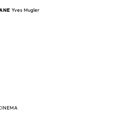
e
KANE
Yves Mugler
 CINEMA