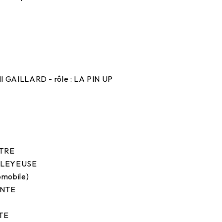
ÉMI GAILLARD - rôle : LA PIN UP
ITRE
OLLEYEUSE
tomobile)
IENTE
NTE