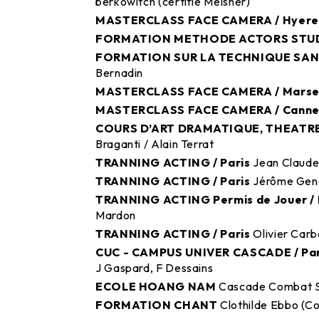
berkowitch (certifié Meisner)
MASTERCLASS FACE CAMERA / Hyer
FORMATION METHODE ACTORS STU
FORMATION SUR LA TECHNIQUE SA
Bernadin
MASTERCLASS FACE CAMERA / Marsei
MASTERCLASS FACE CAMERA / Canne
COURS D’ART DRAMATIQUE, THEATRE
Braganti / Alain Terrat
TRANNING ACTING / Paris
Jean Claude
TRANNING ACTING / Paris
Jérôme Gen
TRANNING ACTING Permis de Jouer / 
Mardon
TRANNING ACTING / Paris
Olivier Car
CUC - CAMPUS UNIVER CASCADE / Pa
J Gaspard, F Dessains
ECOLE HOANG NAM
Cascade Combat S
FORMATION CHANT
Clothilde Ebbo (C