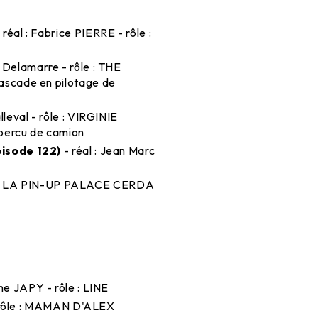
 réal : Fabrice PIERRE - rôle :
e Delamarre - rôle : THE
scade en pilotage de
lleval - rôle : VIRGINIE
percu de camion
isode 122)
- réal : Jean Marc
ôle : LA PIN-UP PALACE CERDA
ine JAPY - rôle : LINE
 - rôle : MAMAN D'ALEX