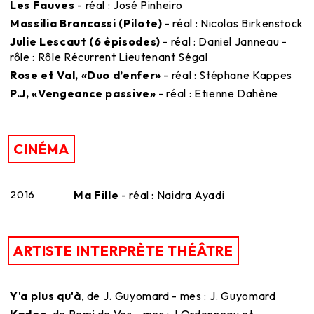
Les Fauves
- réal : José Pinheiro
Massilia Brancassi (Pilote)
- réal : Nicolas Birkenstock
Julie Lescaut (6 épisodes)
- réal : Daniel Janneau -
rôle : Rôle Récurrent Lieutenant Ségal
Rose et Val, «Duo d’enfer»
- réal : Stéphane Kappes
P.J, «Vengeance passive»
- réal : Etienne Dahène
CINÉMA
2016
Ma Fille
- réal : Naidra Ayadi
ARTISTE INTERPRÈTE THÉÂTRE
Y'a plus qu'à
, de J. Guyomard - mes : J. Guyomard
Kadoc
, de Remi de Vos - mes : J.Ordonneau et