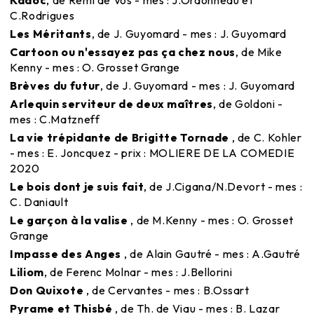
C.Rodrigues
Les Méritants
, de J. Guyomard - mes : J. Guyomard
Cartoon ou n'essayez pas ça chez nous
, de Mike
Kenny - mes : O. Grosset Grange
Brèves du futur
, de J. Guyomard - mes : J. Guyomard
Arlequin serviteur de deux maîtres
, de Goldoni -
mes : C.Matzneff
La vie trépidante de Brigitte Tornade
, de C. Kohler
- mes : E. Joncquez - prix : MOLIERE DE LA COMEDIE
2020
Le bois dont je suis fait
, de J.Cigana/N.Devort - mes :
C. Daniault
Le garçon à la valise
, de M.Kenny - mes : O. Grosset
Grange
Impasse des Anges
, de Alain Gautré - mes : A.Gautré
Liliom
, de Ferenc Molnar - mes : J.Bellorini
Don Quixote
, de Cervantes - mes : B.Ossart
Pyrame et Thisbé
, de Th. de Viau - mes : B. Lazar