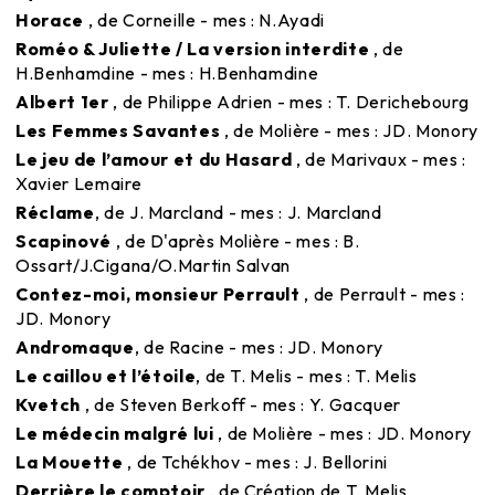
Horace
, de Corneille - mes : N.Ayadi
Roméo & Juliette / La version interdite
, de
H.Benhamdine - mes : H.Benhamdine
Albert 1er
, de Philippe Adrien - mes : T. Derichebourg
Les Femmes Savantes
, de Molière - mes : JD. Monory
Le jeu de l’amour et du Hasard
, de Marivaux - mes :
Xavier Lemaire
Réclame
, de J. Marcland - mes : J. Marcland
Scapinové
, de D'après Molière - mes : B.
Ossart/J.Cigana/O.Martin Salvan
Contez-moi, monsieur Perrault
, de Perrault - mes :
JD. Monory
Andromaque
, de Racine - mes : JD. Monory
Le caillou et l’étoile
, de T. Melis - mes : T. Melis
Kvetch
, de Steven Berkoff - mes : Y. Gacquer
Le médecin malgré lui
, de Molière - mes : JD. Monory
La Mouette
, de Tchékhov - mes : J. Bellorini
Derrière le comptoir
, de Création de T. Melis