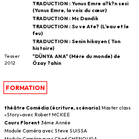
TRADUCTION : Yunus Emre a?k?n sesi
(Yunus Emre, la voix du cœur)
TRADUCTION : Mc Dandik
TRADUCTION : Su ve Ate? (L'eau et le
feu)
TRADUCTION : Senin hikayen ( Ton
histoire)
Teaser
"DÜNYA ANA" (Mère du monde) de
2012
Özay ?ahin
FORMATION
théâtre Comédia (écriture, scénario)
Master class
«Story»avec Robert MCKEE
Cours Florent
3ème Année
Module Caméra avec Steve SUISSA
Module Caméra avec Chad CHENOUGA