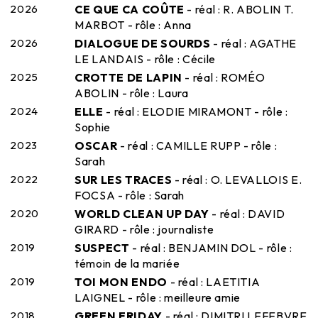
2026
CE QUE CA COÛTE
- réal : R. ABOLIN T.
MARBOT - rôle : Anna
2026
DIALOGUE DE SOURDS
- réal : AGATHE
LE LANDAIS - rôle : Cécile
2025
CROTTE DE LAPIN
- réal : ROMÉO
ABOLIN - rôle : Laura
2024
ELLE
- réal : ELODIE MIRAMONT - rôle :
Sophie
2023
OSCAR
- réal : CAMILLE RUPP - rôle :
Sarah
2022
SUR LES TRACES
- réal : O. LEVALLOIS E.
FOCSA - rôle : Sarah
2020
WORLD CLEAN UP DAY
- réal : DAVID
GIRARD - rôle : journaliste
2019
SUSPECT
- réal : BENJAMIN DOL - rôle :
témoin de la mariée
2019
TOI MON ENDO
- réal : LAETITIA
LAIGNEL - rôle : meilleure amie
2018
GREEN FRIDAY
- réal : DIMITRI LEFEBVRE