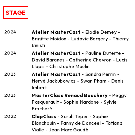
STAGE
2024
Atelier MasterCast
- Elodie Demey -
Brigitte Moidon - Ludovic Bergery - Thierry
Binisti
2024
Atelier MasterCast
- Pauline Duterte -
David Baranes - Catherine Chevron - Lucis
Llopis - Christophe Moulin
2023
Atelier MasterCast
- Sandra Perrin -
Hervé Jackubowicz - Swan Pham - Denis
Imbert
2023
MasterClass Renaud Bouchery
- Peggy
Pasquerault - Sophie Nardone - Sylvie
Brocheré
2022
ClapClass
- Sarah Teper - Sophie
Blanchouin - Fanny de Donceel - Tatiana
Vialle - Jean Marc Gaudé