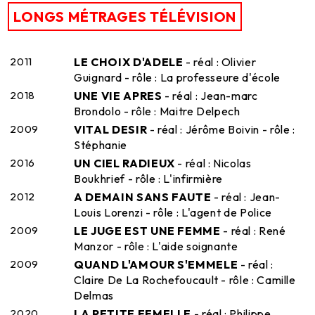
LONGS MÉTRAGES TÉLÉVISION
2011
LE CHOIX D'ADELE
- réal : Olivier
Guignard - rôle : La professeure d'école
2018
UNE VIE APRES
- réal : Jean-marc
Brondolo - rôle : Maitre Delpech
2009
VITAL DESIR
- réal : Jérôme Boivin - rôle :
Stéphanie
2016
UN CIEL RADIEUX
- réal : Nicolas
Boukhrief - rôle : L'infirmière
2012
A DEMAIN SANS FAUTE
- réal : Jean-
Louis Lorenzi - rôle : L'agent de Police
2009
LE JUGE EST UNE FEMME
- réal : René
Manzor - rôle : L'aide soignante
2009
QUAND L'AMOUR S'EMMELE
- réal :
Claire De La Rochefoucault - rôle : Camille
Delmas
2020
LA PETITE FEMELLE
- réal : Philippe